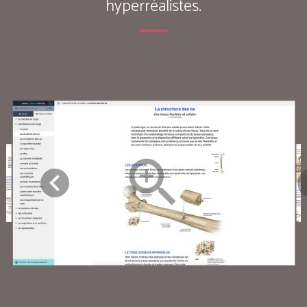
hyperréalistes.