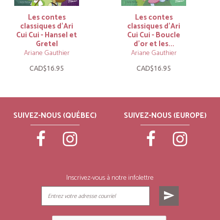
Les contes
Les contes
classiques d’Ari
classiques d’Ari
Cui Cui - Hansel et
Cui Cui - Boucle
Gretel
d’or et les...
Ariane Gauthier
Ariane Gauthier
CAD$16.95
CAD$16.95
SUIVEZ-NOUS (QUÉBEC)
SUIVEZ-NOUS (EUROPE)
Inscrivez-vous à notre infolettre
send