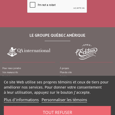
LE GROUPE QUÉBEC AMÉRIQUE
Pour nous joindre
À propos
Vos manuscrits
Plan du site
Emplois
Crédits
Remerciements
Ce site Web utilise ses propres témoins et ceux de tiers pour
améliorer nos services. Pour donner votre consentement
à leur utilisation, appuyez sur le bouton J'accepte.
Conditions d’utilisation
Mon compte
Politique de confidentialité
Mes commandes
Plus d'informations
Personnaliser les témoins
Politique contre le harcèlement
Mes notes de crédit
Politique anti-pourriels
Mes adresses
Politique de retour
Mes informations personnelles
TOUT REFUSER
Mes bons de réduction