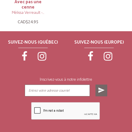
Avec pas une
cenne
Mélissa Verreault -...
CAD$24.95
SUIVEZ-NOUS (QUÉBEC)
SUIVEZ-NOUS (EUROPE)
Inscrivez-vous à notre infolettre
send