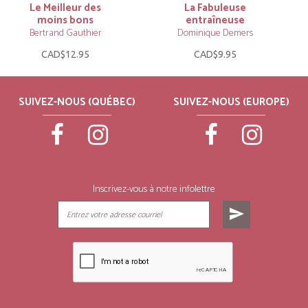
Le Meilleur des
La Fabuleuse
moins bons
entraîneuse
Bertrand Gauthier
Dominique Demers
CAD$12.95
CAD$9.95
SUIVEZ-NOUS (QUÉBEC)
SUIVEZ-NOUS (EUROPE)
Inscrivez-vous à notre infolettre
send