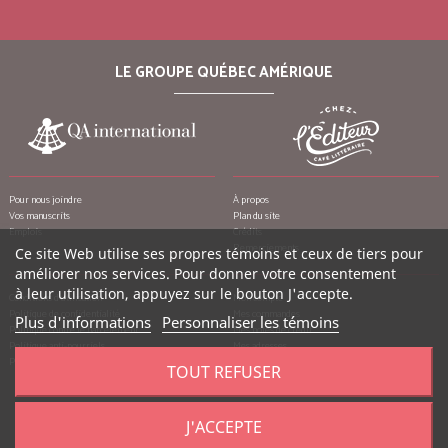
LE GROUPE QUÉBEC AMÉRIQUE
Pour nous joindre
À propos
Vos manuscrits
Plan du site
Emplois
Crédits
Remerciements
Ce site Web utilise ses propres témoins et ceux de tiers pour
améliorer nos services. Pour donner votre consentement
à leur utilisation, appuyez sur le bouton J'accepte.
Conditions d’utilisation
Mon compte
Politique de confidentialité
Mes commandes
Plus d'informations
Personnaliser les témoins
Politique contre le harcèlement
Mes notes de crédit
Politique anti-pourriels
Mes adresses
Politique de retour
Mes informations personnelles
TOUT REFUSER
Mes bons de réduction
J'ACCEPTE
©
2026
Québec Amérique, tous droits réservés