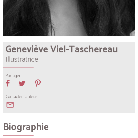
Geneviève Viel-Taschereau
Illustratrice
Partager
Contacter l'auteur
mail_outline
Biographie