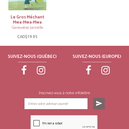
Le Gros Méchant
Mwa-Mwa-Mwa
Geneviève Jannelle
CAD$19.95
SUIVEZ-NOUS (QUÉBEC)
SUIVEZ-NOUS (EUROPE)
Inscrivez-vous à notre infolettre
send