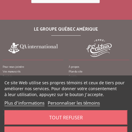
LE GROUPE QUÉBEC AMÉRIQUE
Pour nous joindre
À propos
Vos manuscrits
Plan du site
Emplois
Crédits
Remerciements
Ce site Web utilise ses propres témoins et ceux de tiers pour
améliorer nos services. Pour donner votre consentement
à leur utilisation, appuyez sur le bouton J'accepte.
Conditions d’utilisation
Mon compte
Politique de confidentialité
Mes commandes
Plus d'informations
Personnaliser les témoins
Politique contre le harcèlement
Mes notes de crédit
Politique anti-pourriels
Mes adresses
Politique de retour
Mes informations personnelles
TOUT REFUSER
Mes bons de réduction