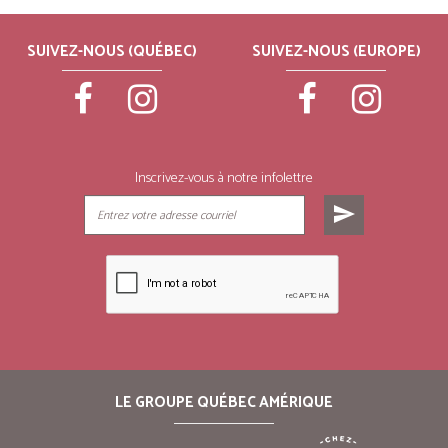
SUIVEZ-NOUS (QUÉBEC)
SUIVEZ-NOUS (EUROPE)
Inscrivez-vous à notre infolettre
send
LE GROUPE QUÉBEC AMÉRIQUE