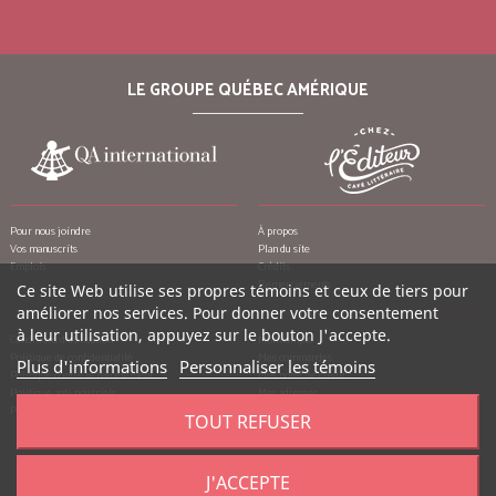
LE GROUPE QUÉBEC AMÉRIQUE
Pour nous joindre
À propos
Vos manuscrits
Plan du site
Emplois
Crédits
Remerciements
Ce site Web utilise ses propres témoins et ceux de tiers pour
améliorer nos services. Pour donner votre consentement
à leur utilisation, appuyez sur le bouton J'accepte.
Conditions d’utilisation
Mon compte
Politique de confidentialité
Mes commandes
Plus d'informations
Personnaliser les témoins
Politique contre le harcèlement
Mes notes de crédit
Politique anti-pourriels
Mes adresses
Politique de retour
Mes informations personnelles
TOUT REFUSER
Mes bons de réduction
J'ACCEPTE
©
2026
Québec Amérique, tous droits réservés