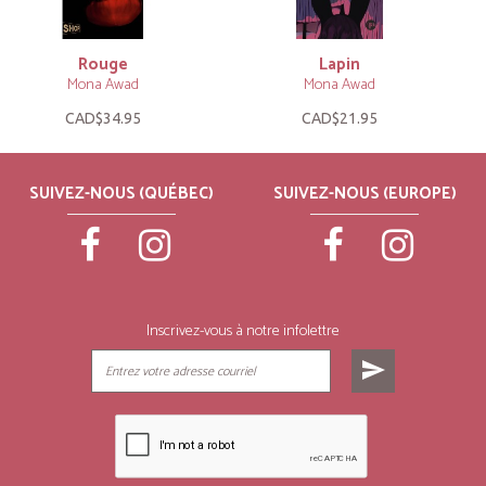
Rouge
Lapin
Mona Awad
Mona Awad
CAD$34.95
CAD$21.95
SUIVEZ-NOUS (QUÉBEC)
SUIVEZ-NOUS (EUROPE)
Inscrivez-vous à notre infolettre
send