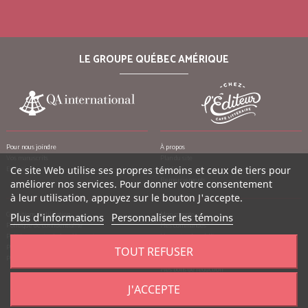
LE GROUPE QUÉBEC AMÉRIQUE
Pour nous joindre
À propos
Vos manuscrits
Plan du site
Ce site Web utilise ses propres témoins et ceux de tiers pour
Emplois
Crédits
Remerciements
améliorer nos services. Pour donner votre consentement
à leur utilisation, appuyez sur le bouton J'accepte.
Conditions d’utilisation
Mon compte
Plus d'informations
Personnaliser les témoins
Politique de confidentialité
Mes commandes
Politique contre le harcèlement
Mes notes de crédit
Politique anti-pourriels
Mes adresses
TOUT REFUSER
Politique de retour
Mes informations personnelles
Mes bons de réduction
J'ACCEPTE
©
2026
Québec Amérique, tous droits réservés