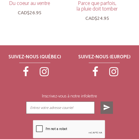
Du coeur au ventre
Parce que parfois,
la pluie doit tomber
CAD$26.95
CAD$24.95
SUIVEZ-NOUS (QUÉBEC)
SUIVEZ-NOUS (EUROPE)
Inscrivez-vous à notre infolettre
send