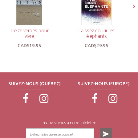
Treize verbes pour
Laissez courir les
vivre
éléphants
CAD$19.95
CAD$29.95
SUIVEZ-NOUS (QUÉBEC)
SUIVEZ-NOUS (EUROPE)
Inscrivez-vous à notre infolettre
send