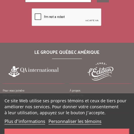
LE GROUPE QUÉBEC AMÉRIQUE
Pour nous joindre
À propos
Vos manuscrits
Plan du site
Emplois
Ce site Web utilise ses propres témoins et ceux de tiers pour
Crédits
Remerciements
améliorer nos services. Pour donner votre consentement
à leur utilisation, appuyez sur le bouton J'accepte.
Conditions d’utilisation
Mon compte
Plus d'informations
Personnaliser les témoins
Politique de confidentialité
Mes commandes
Politique contre le harcèlement
Mes notes de crédit