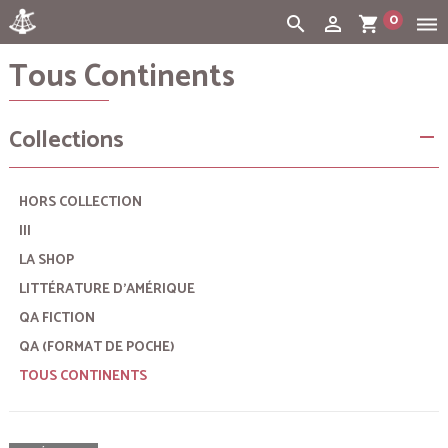
0
search
person_outline
shopping_cart
dehaze
Tous Continents
Cart:
(vide)
Collections
remove
HORS COLLECTION
III
LA SHOP
LITTÉRATURE D'AMÉRIQUE
QA FICTION
QA (FORMAT DE POCHE)
TOUS CONTINENTS