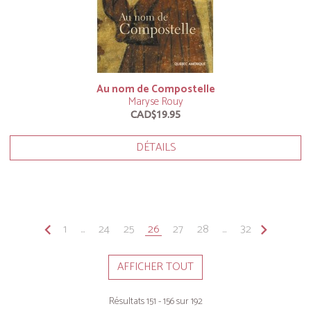
Au nom de Compostelle
Maryse Rouy
CAD$19.95
DÉTAILS
keyboard_arrow_left
1
...
24
25
26
27
28
...
32
keyboard_arrow_right
AFFICHER TOUT
Résultats 151 - 156 sur 192