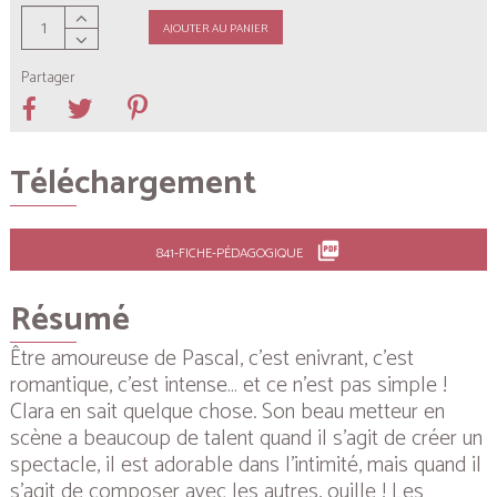
AJOUTER AU PANIER
Partager
Téléchargement
picture_as_pdf
841-FICHE-PÉDAGOGIQUE
Résumé
Être amoureuse de Pascal, c’est enivrant, c’est
romantique, c’est intense… et ce n’est pas simple !
Clara en sait quelque chose. Son beau metteur en
scène a beaucoup de talent quand il s’agit de créer un
spectacle, il est adorable dans l’intimité, mais quand il
s’agit de composer avec les autres, ouille ! Les