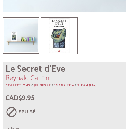
Le Secret d’Eve
Reynald Cantin
COLLECTIONS
/
JEUNESSE
/
12 ANS ET +
/
TITAN (12+)
CAD$9.95
block
ÉPUISÉ
Partager