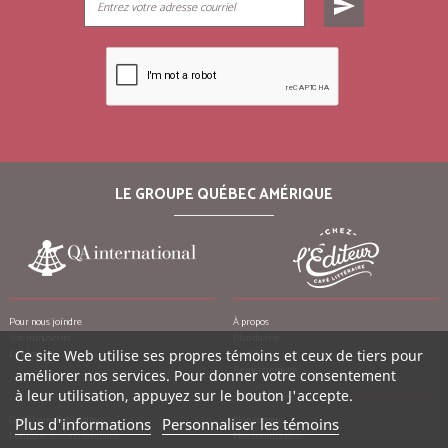
send
LE GROUPE QUÉBEC AMÉRIQUE
Pour nous joindre
À propos
Vos manuscrits
Plan du site
Ce site Web utilise ses propres témoins et ceux de tiers pour
Emplois
Crédits
Remerciements
améliorer nos services. Pour donner votre consentement
à leur utilisation, appuyez sur le bouton J'accepte.
Conditions d’utilisation
Mon compte
Plus d'informations
Personnaliser les témoins
Politique de confidentialité
Mes commandes