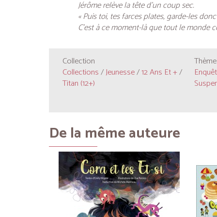
Jérôme relève la tête d’un coup sec.
« Puis toi, tes farces plates, garde-les donc
C’est à ce moment-là que tout le monde c
Collection
Thèmes
Collections
/
Jeunesse
/
12 Ans Et +
/
Enquête
Titan (12+)
Suspen
De la même auteure