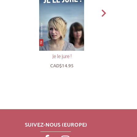
Je le jure !
Le Ch
CAD$14.95
SUIVEZ-NOUS (EUROPE)