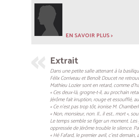
EN SAVOIR PLUS >
Extrait
Dans une petite salle attenant à la basiliqu
Félix Corriveau et Benoît Doucet ne retrou
Mathieu Lozier sont en retard, comme d’ha
« Ces deux-là, grogne-t-il, au prochain retar
Jérôme fait irruption, rouge et essoufflé
« Ce n’est pas trop tôt, ironise M. Chamber
« Non, monsieur, non. Il… il est… mort », sou
Le temps semble se figer un moment. Les ga
oppressée de Jérôme trouble le silence. Pau
« Hé Fafard, le premier avril, c’est demain,