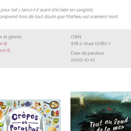
 pour toi! » lance-t-il avant d’éclater en sanglots.
omprend hors de tout doute que Mathieu est vraiment mort.
 et genres
ISBN
 (J)
978-2-7644-0080-7
se (J)
Date de parution
2000-10-10