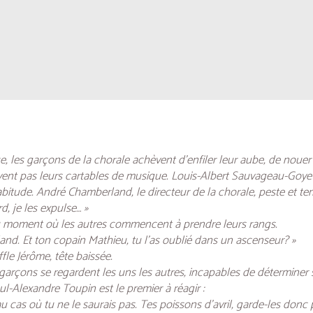
e, les garçons de la chorale achèvent d’enfiler leur aube, de nouer 
vent pas leurs cartables de musique. Louis-Albert Sauvageau-Goyet
bitude. André Chamberland, le directeur de la chorale, peste et t
d, je les expulse… »
, au moment où les autres commencent à prendre leurs rangs.
land. Et ton copain Mathieu, tu l’as oublié dans un ascenseur? »
ffle Jérôme, tête baissée.
rçons se regardent les uns les autres, incapables de déterminer s’i
l-Alexandre Toupin est le premier à réagir :
 au cas où tu ne le saurais pas. Tes poissons d’avril, garde-les donc 