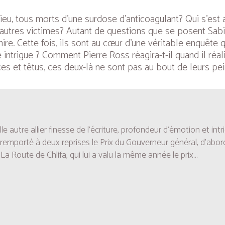
thieu, tous morts d’une surdose d’anticoagulant? Qui s’es
l d’autres victimes? Autant de questions que se posent Sa
ire
. Cette fois, ils sont au cœur d’une véritable enquête
intrigue ? Comment Pierre Ross réagira-t-il quand il réali
aces et têtus, ces deux-là ne sont pas au bout de leurs pe
autre allier finesse de l’écriture, profondeur d’émotion et intr
 a remporté à deux reprises le Prix du Gouverneur général, d’ab
c
La Route de Chlifa
, qui lui a valu la même année le prix...