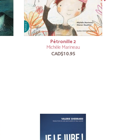
Pétronille 2
La T
Michèle Marineau
Mi
CAD$10.95