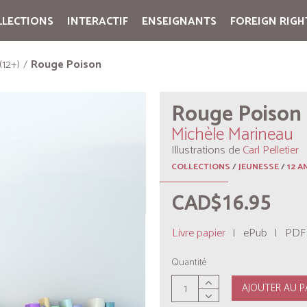
LLECTIONS
INTERACTIF
ENSEIGNANTS
FOREIGN RIGH
Cart:
(vide)
(12+)
Rouge Poison
Rouge Poison
Michèle Marineau
Illustrations de
Carl Pelletier
COLLECTIONS
/
JEUNESSE
/
12 A
CAD$16.95
Livre papier
|
ePub
|
PDF
Quantité
AJOUTER AU P