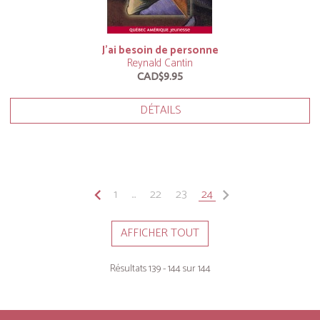
J’ai besoin de personne
Reynald Cantin
CAD$9.95
DÉTAILS
keyboard_arrow_left
1
...
22
23
24
keyboard_arrow_right
AFFICHER TOUT
Résultats 139 - 144 sur 144