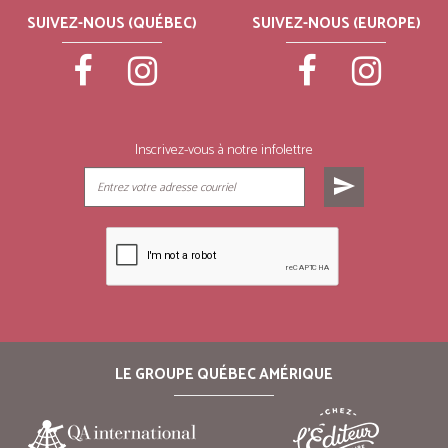
SUIVEZ-NOUS (QUÉBEC)
SUIVEZ-NOUS (EUROPE)
Inscrivez-vous à notre infolettre
send
LE GROUPE QUÉBEC AMÉRIQUE