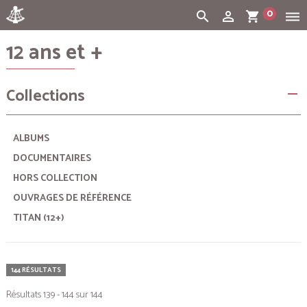
0
search
person_outline
shopping_cart
dehaze
12 ans et +
Cart:
(vide)
Collections
remove
ALBUMS
DOCUMENTAIRES
HORS COLLECTION
OUVRAGES DE RÉFÉRENCE
TITAN (12+)
144 RÉSULTATS
Résultats 139 - 144 sur 144