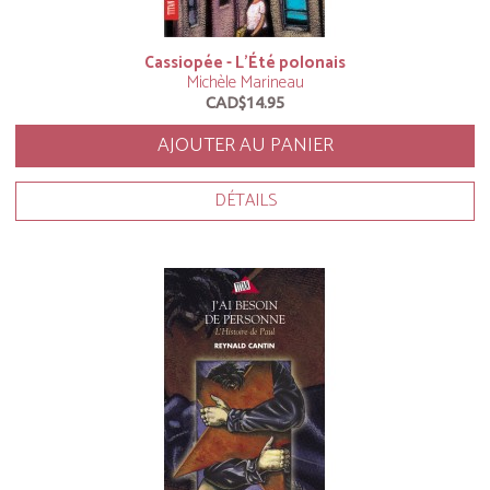
Cassiopée - L’Été polonais
Michèle Marineau
CAD$14.95
AJOUTER AU PANIER
DÉTAILS