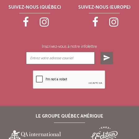
SUIVEZ-NOUS (QUÉBEC)
SUIVEZ-NOUS (EUROPE)
Inscrivez-vous à notre infolettre
send
LE GROUPE QUÉBEC AMÉRIQUE