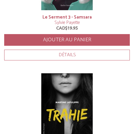
Le Serment 3 - Samsara
Sylvie Payette
CAD$19.95
AJOUTER AU PANIER
DÉTAILS