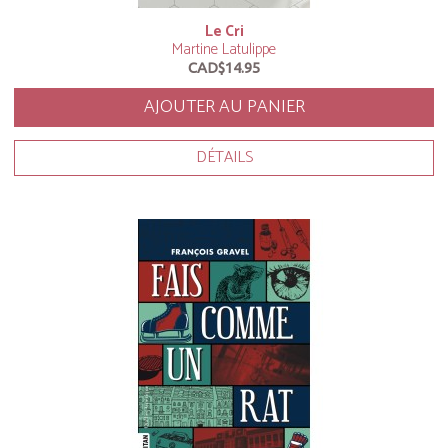
Le Cri
Martine Latulippe
CAD$14.95
AJOUTER AU PANIER
DÉTAILS