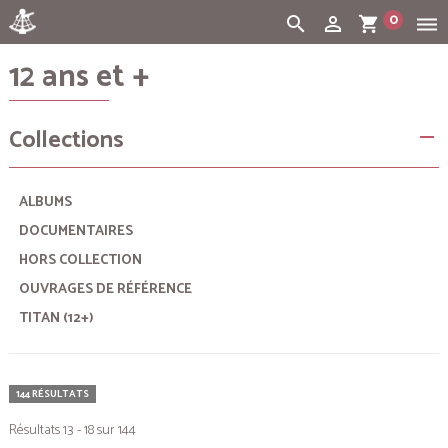
0
search
person_outline
shopping_cart
dehaze
12 ans et +
Cart:
(vide)
Collections
remove
ALBUMS
DOCUMENTAIRES
HORS COLLECTION
OUVRAGES DE RÉFÉRENCE
TITAN (12+)
144 RÉSULTATS
Résultats 13 - 18 sur 144