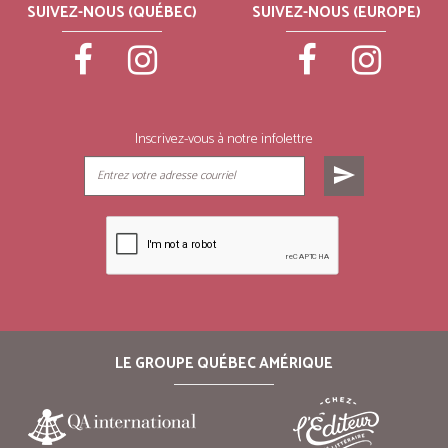
SUIVEZ-NOUS (QUÉBEC)
SUIVEZ-NOUS (EUROPE)
Inscrivez-vous à notre infolettre
send
LE GROUPE QUÉBEC AMÉRIQUE