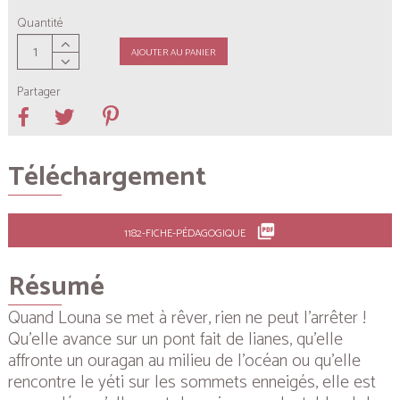
Quantité
AJOUTER AU PANIER
Partager
Téléchargement
picture_as_pdf
1182-FICHE-PÉDAGOGIQUE
Résumé
Quand Louna se met à rêver, rien ne peut l’arrêter !
Qu’elle avance sur un pont fait de lianes, qu’elle
affronte un ouragan au milieu de l’océan ou qu’elle
rencontre le yéti sur les sommets enneigés, elle est