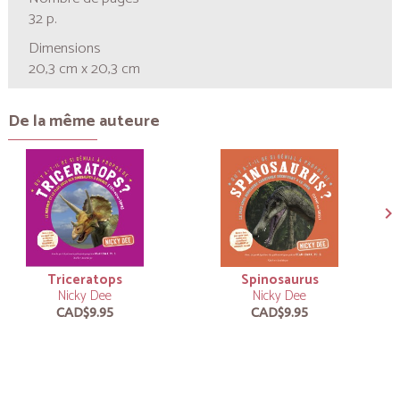
32 p.
Dimensions
20,3 cm x 20,3 cm
De la même auteure
Triceratops
Spinosaurus
Nicky Dee
Nicky Dee
CAD$9.95
CAD$9.95