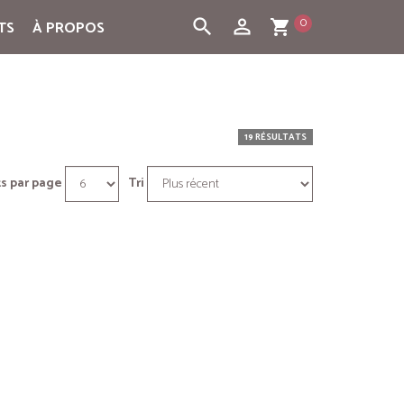
0
search
person_outline
TS
À PROPOS
shopping_cart
19 RÉSULTATS
s par page
Tri