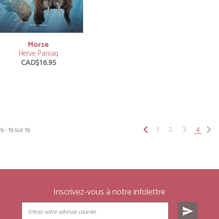
Morse
Herve Paniaq
CAD$16.95
keyboard_arrow_left
1
2
3
4
keyboard_arrow_right
9 - 19 sur 19
Inscrivez-vous à notre infolettre
send