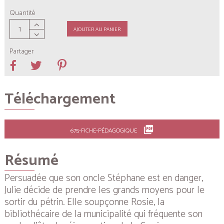
Quantité
AJOUTER AU PANIER
Partager
Téléchargement
picture_as_pdf
675-FICHE-PÉDAGOGIQUE
Résumé
Persuadée que son oncle Stéphane est en danger,
Julie décide de prendre les grands moyens pour le
sortir du pétrin. Elle soupçonne Rosie, la
bibliothécaire de la municipalité qui fréquente son