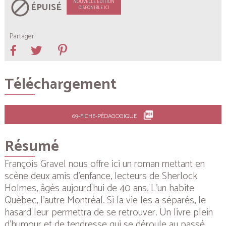
block
NOUVELLE ÉDITION
ÉPUISÉ
DISPONIBLE ICI
Partager
Téléchargement
picture_as_pdf
69-FICHE-PÉDAGOGIQUE
Résumé
François Gravel nous offre ici un roman mettant en
scène deux amis d’enfance, lecteurs de Sherlock
Holmes, âgés aujourd`hui de 40 ans. L’un habite
Québec, l’autre Montréal. Si la vie les a séparés, le
hasard leur permettra de se retrouver. Un livre plein
d’humour et de tendresse qui se déroule au passé,