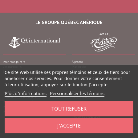
LE GROUPE QUÉBEC AMÉRIQUE
Pour nous joindre
À propos
Vos manuscrits
Plan du site
Ce site Web utilise ses propres témoins et ceux de tiers pour
Emplois
Crédits
Remerciements
améliorer nos services. Pour donner votre consentement
à leur utilisation, appuyez sur le bouton J'accepte.
Conditions d’utilisation
Mon compte
Plus d'informations
Personnaliser les témoins
Politique de confidentialité
Mes commandes
Politique contre le harcèlement
Mes notes de crédit
Politique anti-pourriels
Mes adresses
TOUT REFUSER
Politique de retour
Mes informations personnelles
Mes bons de réduction
J'ACCEPTE
©
2026
Québec Amérique, tous droits réservés