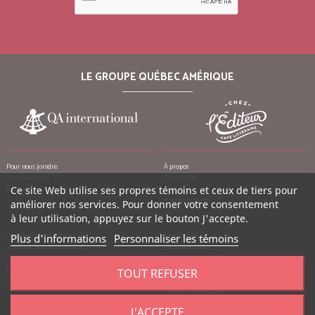
LE GROUPE QUÉBEC AMÉRIQUE
Pour nous joindre
À propos
Vos manuscrits
Plan du site
Ce site Web utilise ses propres témoins et ceux de tiers pour
Emplois
Crédits
Remerciements
améliorer nos services. Pour donner votre consentement
à leur utilisation, appuyez sur le bouton J'accepte.
Conditions d’utilisation
Mon compte
Plus d'informations
Personnaliser les témoins
Politique de confidentialité
Mes commandes
Politique contre le harcèlement
Mes notes de crédit
Politique anti-pourriels
Mes adresses
TOUT REFUSER
Politique de retour
Mes informations personnelles
Mes bons de réduction
J'ACCEPTE