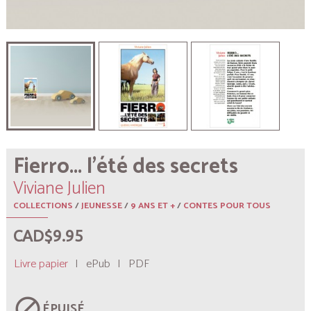
Fierro... l’été des secrets
Viviane Julien
COLLECTIONS
/
JEUNESSE
/
9 ANS ET +
/
CONTES POUR TOUS
CAD$9.95
Livre papier
|
ePub
|
PDF
block
ÉPUISÉ