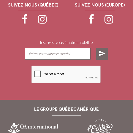
SUIVEZ-NOUS (QUÉBEC)
SUIVEZ-NOUS (EUROPE)
Inscrivez-vous à notre infolettre
send
LE GROUPE QUÉBEC AMÉRIQUE