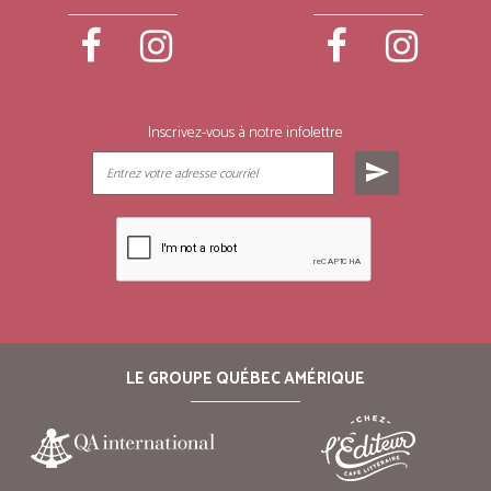
Inscrivez-vous à notre infolettre
send
LE GROUPE QUÉBEC AMÉRIQUE