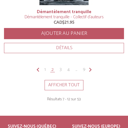
Démantèlement tranquille
Démantèlement tranquille - Collectif d'auteurs
CAD$21.95
AJOUTER AU PANIER
DÉTAILS
keyboard_arrow_left
1
2
3
4
...
9
keyboard_arrow_right
AFFICHER TOUT
Résultats 7 - 12 sur 53
SUIVEZ-NOUS (QUÉBEC)
SUIVEZ-NOUS (EUROPE)