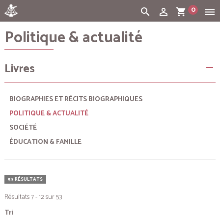
0
search
person_outline
shopping_cart
dehaze
Politique & actualité
Cart:
(vide)
Livres
remove
BIOGRAPHIES ET RÉCITS BIOGRAPHIQUES
POLITIQUE & ACTUALITÉ
SOCIÉTÉ
ÉDUCATION & FAMILLE
53 RÉSULTATS
Résultats 7 - 12 sur 53
Tri