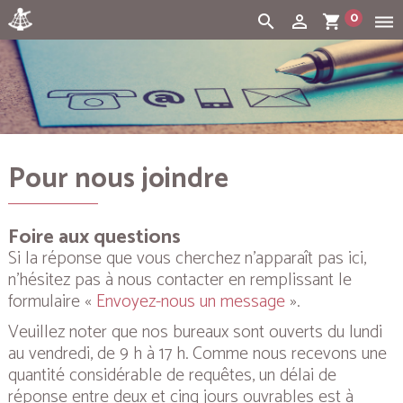
0
search
person_outline
shopping_cart
dehaze
Cart:
(vide)
Pour nous joindre
Foire aux questions
Si la réponse que vous cherchez n’apparaît pas ici,
n’hésitez pas à nous contacter en remplissant le
formulaire «
Envoyez-nous un message
».
Veuillez noter que nos bureaux sont ouverts du lundi
au vendredi, de 9 h à 17 h. Comme nous recevons une
quantité considérable de requêtes, un délai de
réponse entre deux et cinq jours ouvrables est à