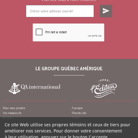
send
LE GROUPE QUÉBEC AMÉRIQUE
Pour nous joindre
À propos
Vos manuscrits
Plan du site
Emplois
Crédits
Remerciements
Ce site Web utilise ses propres témoins et ceux de tiers pour
améliorer nos services. Pour donner votre consentement
à leur utilisation, appuyez sur le bouton J'accepte.