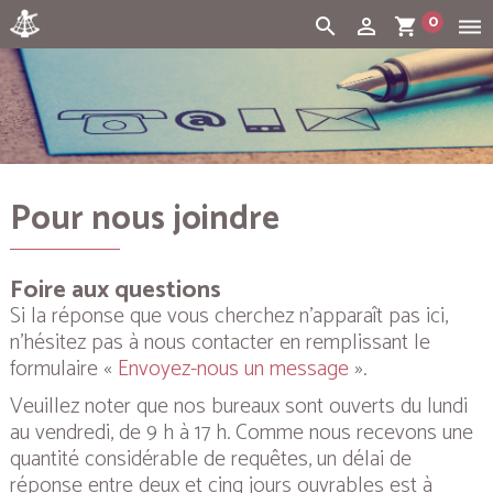
0
search
person_outline
shopping_cart
dehaze
Cart:
(vide)
Pour nous joindre
Foire aux questions
Si la réponse que vous cherchez n’apparaît pas ici,
n’hésitez pas à nous contacter en remplissant le
formulaire «
Envoyez-nous un message
».
Veuillez noter que nos bureaux sont ouverts du lundi
au vendredi, de 9 h à 17 h. Comme nous recevons une
quantité considérable de requêtes, un délai de
réponse entre deux et cinq jours ouvrables est à