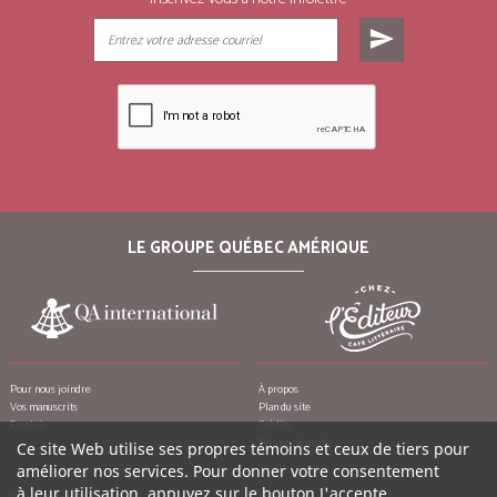
send
LE GROUPE QUÉBEC AMÉRIQUE
Pour nous joindre
À propos
Vos manuscrits
Plan du site
Emplois
Crédits
Remerciements
Ce site Web utilise ses propres témoins et ceux de tiers pour
améliorer nos services. Pour donner votre consentement
à leur utilisation, appuyez sur le bouton J'accepte.