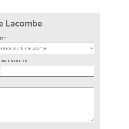
ne Lacombe
ET
*
NDRE UN FICHIER