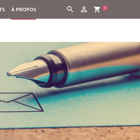
0
search
person_outline
TS
À PROPOS
shopping_cart