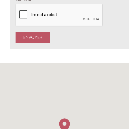
CAPTCHA
*
ENVOYER