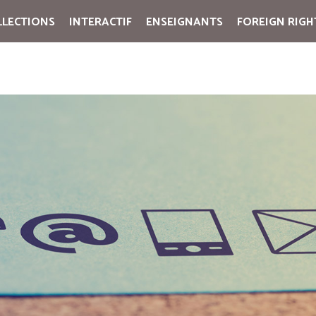
LLECTIONS
INTERACTIF
ENSEIGNANTS
FOREIGN RIGH
Cart:
(vide)