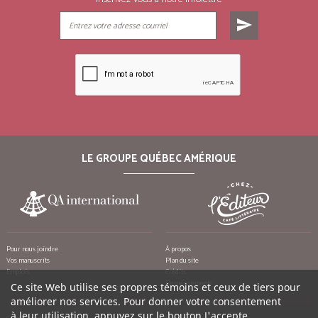
send
LE GROUPE QUÉBEC AMÉRIQUE
Pour nous joindre
À propos
Vos manuscrits
Plan du site
Emplois
Crédits
Remerciements
Ce site Web utilise ses propres témoins et ceux de tiers pour
améliorer nos services. Pour donner votre consentement
à leur utilisation, appuyez sur le bouton J'accepte.