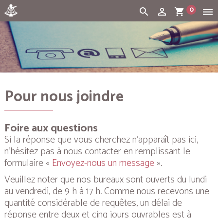
0
search
person_outline
shopping_cart
dehaze
Cart:
(vide)
Pour nous joindre
Foire aux questions
Si la réponse que vous cherchez n’apparaît pas ici,
n’hésitez pas à nous contacter en remplissant le
formulaire «
Envoyez-nous un message
».
Veuillez noter que nos bureaux sont ouverts du lundi
au vendredi, de 9 h à 17 h. Comme nous recevons une
quantité considérable de requêtes, un délai de
réponse entre deux et cinq jours ouvrables est à