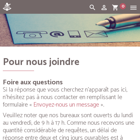
0
search
person_outline
shopping_cart
dehaze
Cart:
(vide)
Pour nous joindre
Foire aux questions
Si la réponse que vous cherchez n’apparaît pas ici,
n’hésitez pas à nous contacter en remplissant le
formulaire «
Envoyez-nous un message
».
Veuillez noter que nos bureaux sont ouverts du lundi
au vendredi, de 9 h à 17 h. Comme nous recevons une
quantité considérable de requêtes, un délai de
réponse entre deux et cinq jours ouvrables est à