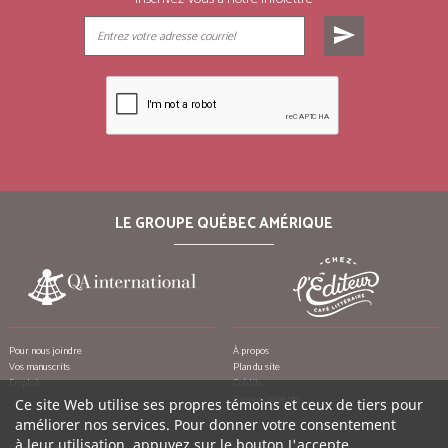
send
LE GROUPE QUÉBEC AMÉRIQUE
Pour nous joindre
À propos
Vos manuscrits
Plan du site
Emplois
Crédits
Remerciements
Ce site Web utilise ses propres témoins et ceux de tiers pour
améliorer nos services. Pour donner votre consentement
à leur utilisation, appuyez sur le bouton J'accepte.