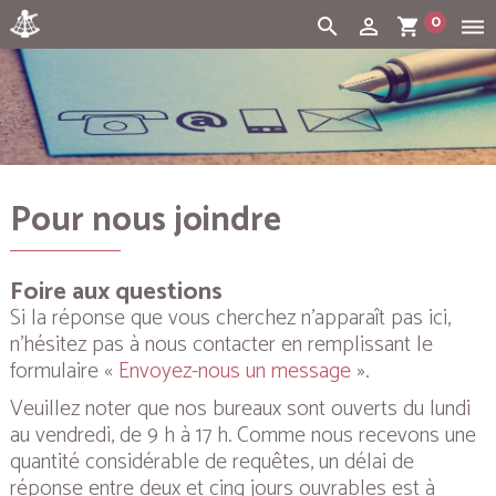
0
search
person_outline
shopping_cart
dehaze
Cart:
(vide)
Pour nous joindre
Foire aux questions
Si la réponse que vous cherchez n’apparaît pas ici,
n’hésitez pas à nous contacter en remplissant le
formulaire «
Envoyez-nous un message
».
Veuillez noter que nos bureaux sont ouverts du lundi
au vendredi, de 9 h à 17 h. Comme nous recevons une
quantité considérable de requêtes, un délai de
réponse entre deux et cinq jours ouvrables est à