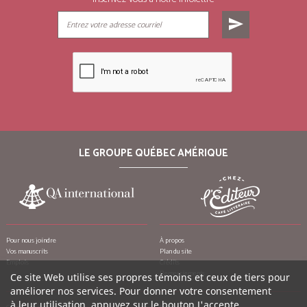
send
LE GROUPE QUÉBEC AMÉRIQUE
Pour nous joindre
À propos
Vos manuscrits
Plan du site
Emplois
Crédits
Remerciements
Ce site Web utilise ses propres témoins et ceux de tiers pour
améliorer nos services. Pour donner votre consentement
à leur utilisation, appuyez sur le bouton J'accepte.