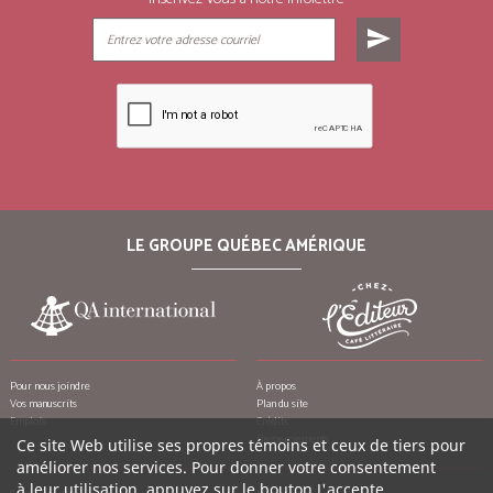
send
LE GROUPE QUÉBEC AMÉRIQUE
Pour nous joindre
À propos
Vos manuscrits
Plan du site
Emplois
Crédits
Remerciements
Ce site Web utilise ses propres témoins et ceux de tiers pour
améliorer nos services. Pour donner votre consentement
à leur utilisation, appuyez sur le bouton J'accepte.