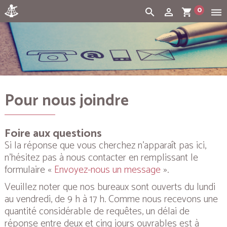
0
search
person_outline
shopping_cart
dehaze
Cart:
(vide)
Pour nous joindre
Foire aux questions
Si la réponse que vous cherchez n’apparaît pas ici,
n’hésitez pas à nous contacter en remplissant le
formulaire «
Envoyez-nous un message
».
Veuillez noter que nos bureaux sont ouverts du lundi
au vendredi, de 9 h à 17 h. Comme nous recevons une
quantité considérable de requêtes, un délai de
réponse entre deux et cinq jours ouvrables est à