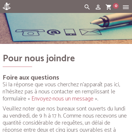
0
search
person_outline
shopping_cart
dehaze
Cart:
(vide)
Pour nous joindre
Foire aux questions
Si la réponse que vous cherchez n’apparaît pas ici,
n’hésitez pas à nous contacter en remplissant le
formulaire «
Envoyez-nous un message
».
Veuillez noter que nos bureaux sont ouverts du lundi
au vendredi, de 9 h à 17 h. Comme nous recevons une
quantité considérable de requêtes, un délai de
réponse entre deux et cinq jours ouvrables est à