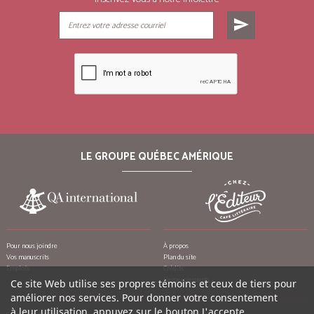
send
LE GROUPE QUÉBEC AMÉRIQUE
Pour nous joindre
À propos
Vos manuscrits
Plan du site
Emplois
Crédits
Remerciements
Ce site Web utilise ses propres témoins et ceux de tiers pour
améliorer nos services. Pour donner votre consentement
à leur utilisation, appuyez sur le bouton J'accepte.