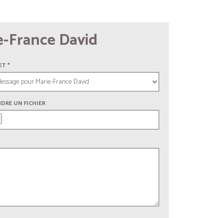
Envoyez un message à Marie-France David
ET
*
NDRE UN FICHIER