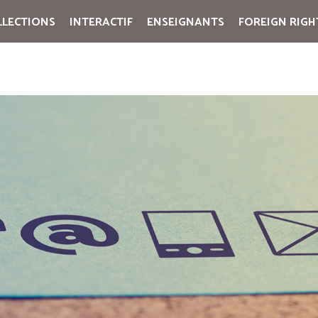
LLECTIONS
INTERACTIF
ENSEIGNANTS
FOREIGN RIGH
Cart:
(vide)