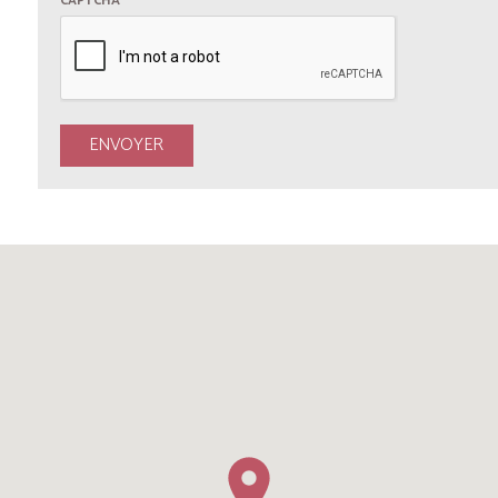
CAPTCHA
*
ENVOYER