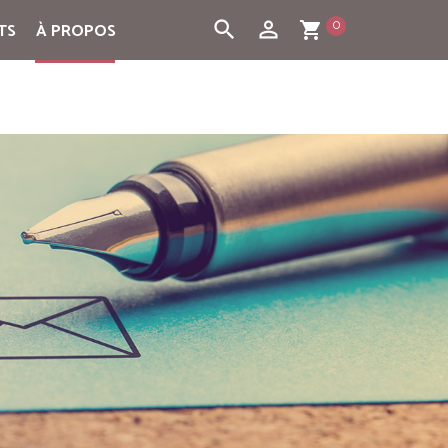
0
search
person_outline
TS
À PROPOS
shopping_cart