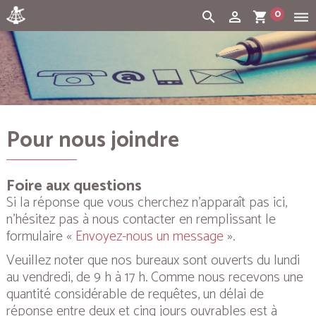
0
search
person_outline
shopping_cart
dehaze
Cart:
(vide)
Pour nous joindre
Foire aux questions
Si la réponse que vous cherchez n’apparaît pas ici,
n’hésitez pas à nous contacter en remplissant le
formulaire «
Envoyez-nous un message
».
Veuillez noter que nos bureaux sont ouverts du lundi
au vendredi, de 9 h à 17 h. Comme nous recevons une
quantité considérable de requêtes, un délai de
réponse entre deux et cinq jours ouvrables est à