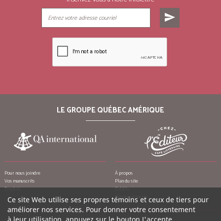
send
LE GROUPE QUÉBEC AMÉRIQUE
Pour nous joindre
À propos
Vos manuscrits
Plan du site
Emplois
Crédits
Remerciements
Ce site Web utilise ses propres témoins et ceux de tiers pour
améliorer nos services. Pour donner votre consentement
à leur utilisation, appuyez sur le bouton J'accepte.