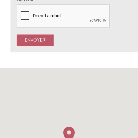
CAPTCHA
*
ENVOYER