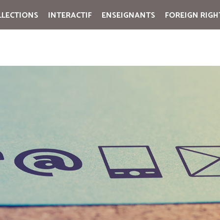
LLECTIONS
INTERACTIF
ENSEIGNANTS
FOREIGN RIGH
Cart:
(vide)