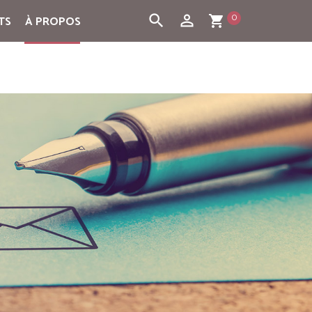
0
search
person_outline
TS
À PROPOS
shopping_cart