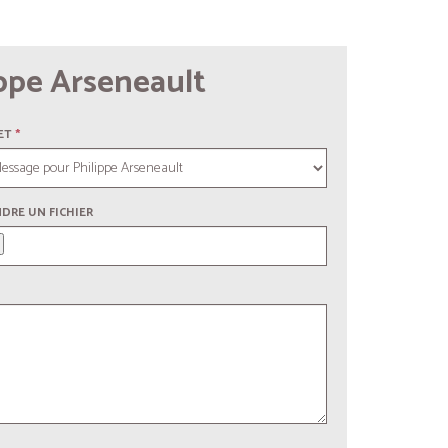
ppe Arseneault
ET
*
NDRE UN FICHIER