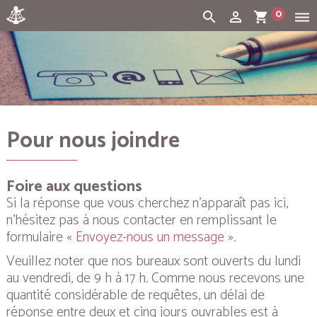
0
search
person_outline
shopping_cart
dehaze
Cart:
(vide)
Pour nous joindre
Foire aux questions
Si la réponse que vous cherchez n’apparaît pas ici,
n’hésitez pas à nous contacter en remplissant le
formulaire «
Envoyez-nous un message
».
Veuillez noter que nos bureaux sont ouverts du lundi
au vendredi, de 9 h à 17 h. Comme nous recevons une
quantité considérable de requêtes, un délai de
réponse entre deux et cinq jours ouvrables est à