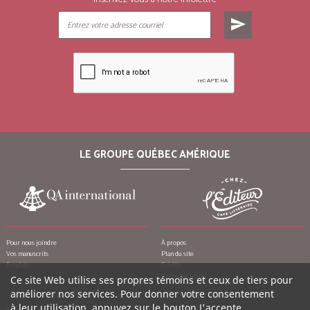
send
LE GROUPE QUÉBEC AMÉRIQUE
Pour nous joindre
À propos
Vos manuscrits
Plan du site
Emplois
Crédits
Remerciements
Ce site Web utilise ses propres témoins et ceux de tiers pour
améliorer nos services. Pour donner votre consentement
à leur utilisation, appuyez sur le bouton J'accepte.