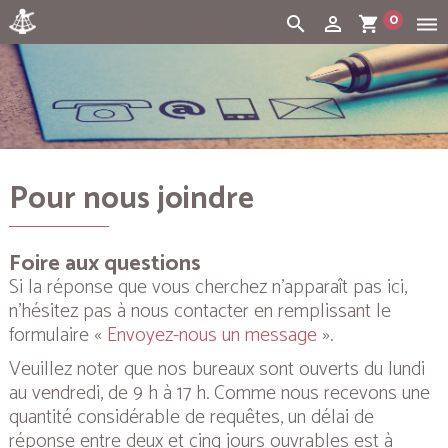
0
search
person_outline
shopping_cart
dehaze
Cart:
(vide)
Pour nous joindre
Foire aux questions
Si la réponse que vous cherchez n’apparaît pas ici,
n’hésitez pas à nous contacter en remplissant le
formulaire «
Envoyez-nous un message
».
Veuillez noter que nos bureaux sont ouverts du lundi
au vendredi, de 9 h à 17 h. Comme nous recevons une
quantité considérable de requêtes, un délai de
réponse entre deux et cinq jours ouvrables est à