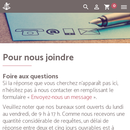
0
search
person_outline
shopping_cart
dehaze
Cart:
(vide)
Pour nous joindre
Foire aux questions
Si la réponse que vous cherchez n’apparaît pas ici,
n’hésitez pas à nous contacter en remplissant le
formulaire «
Envoyez-nous un message
».
Veuillez noter que nos bureaux sont ouverts du lundi
au vendredi, de 9 h à 17 h. Comme nous recevons une
quantité considérable de requêtes, un délai de
réponse entre deux et cinq jours ouvrables est à