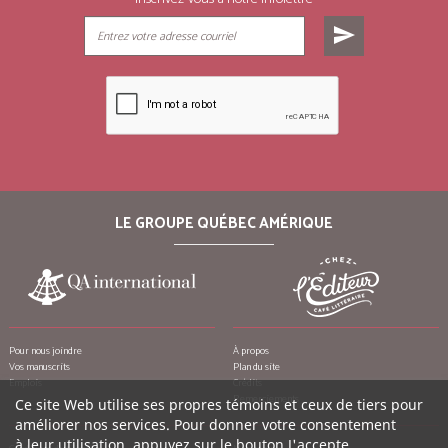
send
LE GROUPE QUÉBEC AMÉRIQUE
Pour nous joindre
À propos
Vos manuscrits
Plan du site
Emplois
Crédits
Remerciements
Ce site Web utilise ses propres témoins et ceux de tiers pour
améliorer nos services. Pour donner votre consentement
à leur utilisation, appuyez sur le bouton J'accepte.