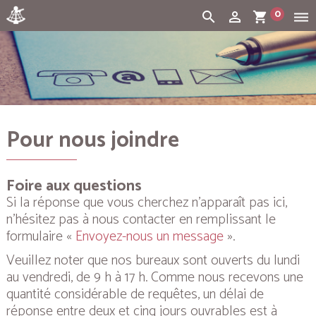
0
search
person_outline
shopping_cart
dehaze
Cart:
(vide)
Pour nous joindre
Foire aux questions
Si la réponse que vous cherchez n’apparaît pas ici,
n’hésitez pas à nous contacter en remplissant le
formulaire «
Envoyez-nous un message
».
Veuillez noter que nos bureaux sont ouverts du lundi
au vendredi, de 9 h à 17 h. Comme nous recevons une
quantité considérable de requêtes, un délai de
réponse entre deux et cinq jours ouvrables est à