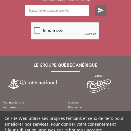
send
LE GROUPE QUÉBEC AMÉRIQUE
Pour nous joindre
À propos
Vos manuscrits
Plan du site
Emplois
Crédits
Remerciements
Ce site Web utilise ses propres témoins et ceux de tiers pour
améliorer nos services. Pour donner votre consentement
à leur utilisation, appuyez sur le bouton J'accepte.