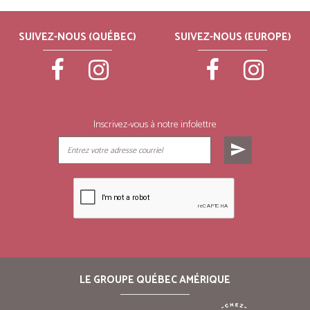
SUIVEZ-NOUS (QUÉBEC)
SUIVEZ-NOUS (EUROPE)
Inscrivez-vous à notre infolettre
send
LE GROUPE QUÉBEC AMÉRIQUE