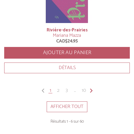
Rivière-des-Prairies
Mariana Mazza
CAD$24.95
AJOUTER AU PANIER
DÉTAILS
keyboard_arrow_left
1
2
3
...
10
keyboard_arrow_right
AFFICHER TOUT
Résultats 1 - 6 sur 60