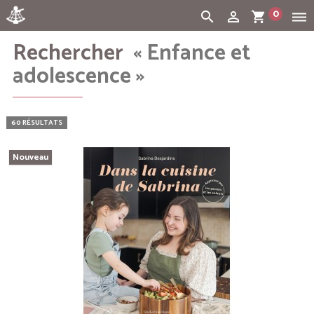
0
search
person_outline
shopping_cart
dehaze
Rechercher
« Enfance et
Cart:
(vide)
adolescence »
60 RÉSULTATS
Nouveau