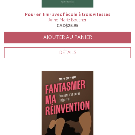
Pour en finir avec l'école à trois vitesses
Anne-Marie Boucher
CAD$25.95
AJOUTER AU PANIER
DÉTAILS