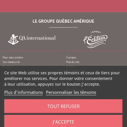
LE GROUPE QUÉBEC AMÉRIQUE
Pour nous joindre
À propos
Vos manuscrits
Plan du site
Emplois
Crédits
Remerciements
Ce site Web utilise ses propres témoins et ceux de tiers pour
améliorer nos services. Pour donner votre consentement
à leur utilisation, appuyez sur le bouton J'accepte.
Conditions d’utilisation
Mon compte
Politique de confidentialité
Mes commandes
Plus d'informations
Personnaliser les témoins
Politique contre le harcèlement
Mes notes de crédit
Politique anti-pourriels
Mes adresses
Politique de retour
Mes informations personnelles
TOUT REFUSER
Mes bons de réduction
J'ACCEPTE
©
2026
Québec Amérique, tous droits réservés