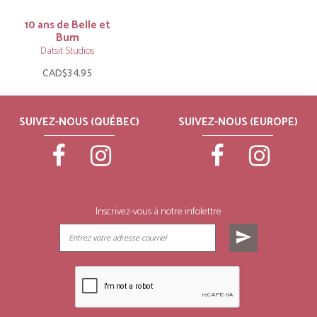
10 ans de Belle et
Bum
Datsit Studios
CAD$34.95
SUIVEZ-NOUS (QUÉBEC)
SUIVEZ-NOUS (EUROPE)
Inscrivez-vous à notre infolettre
send