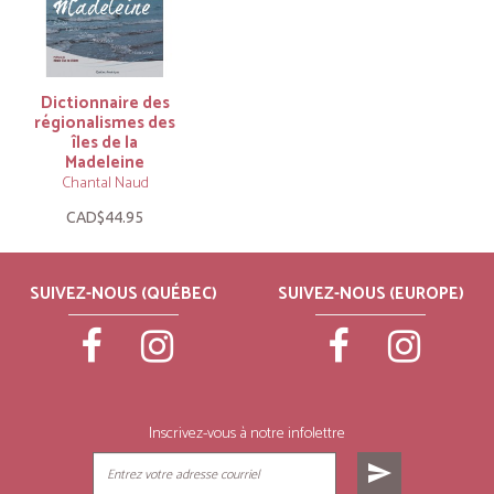
Dictionnaire des
régionalismes des
îles de la
Madeleine
Chantal Naud
CAD$44.95
SUIVEZ-NOUS (QUÉBEC)
SUIVEZ-NOUS (EUROPE)
Inscrivez-vous à notre infolettre
send