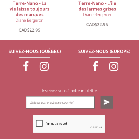
Terre-Nano - La
Terre-Nano - L’île
vie laisse toujours
des larmes grises
des marques
Diane Bergeron
Diane Bergeron
CAD$22.95
CAD$22.95
SUIVEZ-NOUS (QUÉBEC)
SUIVEZ-NOUS (EUROPE)
Inscrivez-vous à notre infolettre
send