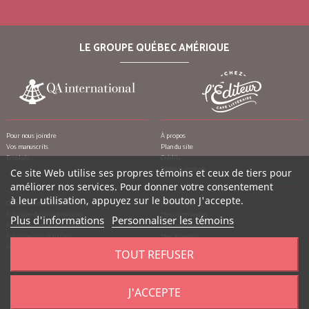
LE GROUPE QUÉBEC AMÉRIQUE
Pour nous joindre
À propos
Vos manuscrits
Plan du site
Emplois
Crédits
Remerciements
Ce site Web utilise ses propres témoins et ceux de tiers pour
améliorer nos services. Pour donner votre consentement
à leur utilisation, appuyez sur le bouton J'accepte.
Conditions d’utilisation
Mon compte
Politique de confidentialité
Mes commandes
Plus d'informations
Personnaliser les témoins
Politique contre le harcèlement
Mes notes de crédit
Politique anti-pourriels
Mes adresses
Politique de retour
Mes informations personnelles
TOUT REFUSER
Mes bons de réduction
J'ACCEPTE
©
2026
Québec Amérique, tous droits réservés