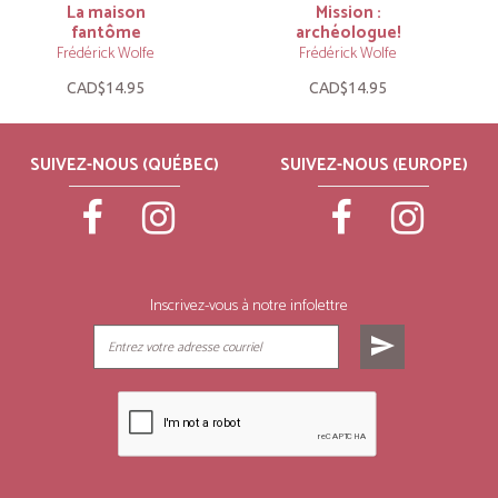
La maison
Mission :
fantôme
archéologue!
Frédérick Wolfe
Frédérick Wolfe
CAD$14.95
CAD$14.95
SUIVEZ-NOUS (QUÉBEC)
SUIVEZ-NOUS (EUROPE)
Inscrivez-vous à notre infolettre
send