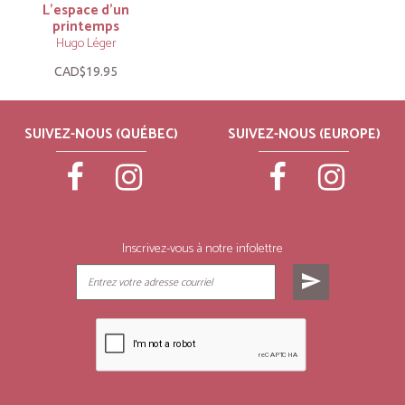
L’espace d’un
printemps
Hugo Léger
CAD$19.95
SUIVEZ-NOUS (QUÉBEC)
SUIVEZ-NOUS (EUROPE)
Inscrivez-vous à notre infolettre
send