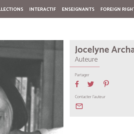
LLECTIONS
INTERACTIF
ENSEIGNANTS
FOREIGN RIGH
Cart:
(vide)
Jocelyne Arch
Auteure
Partager
Contacter l'auteur
mail_outline