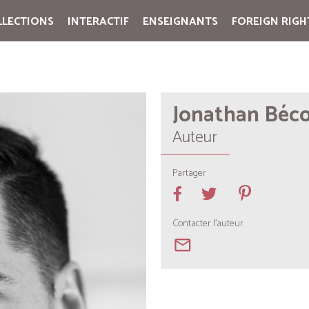
LLECTIONS
INTERACTIF
ENSEIGNANTS
FOREIGN RIGH
Cart:
(vide)
Jonathan Béc
Auteur
Partager
Contacter l'auteur
mail_outline