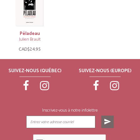
Péladeau
Julien Brault
CAD$24.95
SUIVEZ-NOUS (QUÉBEC)
SUIVEZ-NOUS (EUROPE)
Inscrivez-vous à notre infolettre
send