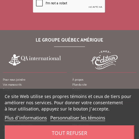
LE GROUPE QUÉBEC AMÉRIQUE
Pour nous joindre
À propos
Vos manuscrits
Plan du site
Emplois
Crédits
Remerciements
Ce site Web utilise ses propres témoins et ceux de tiers pour
améliorer nos services. Pour donner votre consentement
à leur utilisation, appuyez sur le bouton J'accepte.
Conditions d’utilisation
Mon compte
Politique de confidentialité
Mes commandes
Plus d'informations
Personnaliser les témoins
Politique contre le harcèlement
Mes notes de crédit
Politique anti-pourriels
Mes adresses
Politique de retour
Mes informations personnelles
TOUT REFUSER
Mes bons de réduction