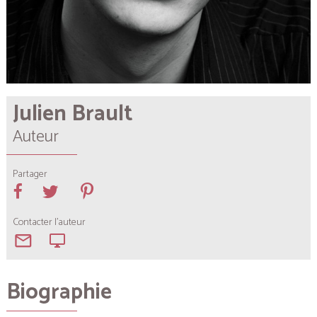
Julien Brault
Auteur
Partager
Contacter l'auteur
mail_outline
desktop_windows
Biographie