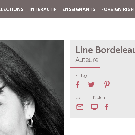
LLECTIONS
INTERACTIF
ENSEIGNANTS
FOREIGN RIGH
Cart:
(vide)
Line Bordelea
Auteure
Partager
Contacter l'auteur
mail_outline
desktop_windows