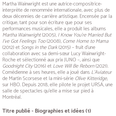
Martha Wainwright est une autrice-compositrice-
interprète de renommée internationale, avec plus de
deux décennies de carrière artistique. Encensée par la
critique, tant pour son écriture que pour ses
performances musicales, elle a produit les albums
Martha Wainwright
(2005),
I Know You’re Married But
I’ve Got Feelings Too
(2008),
Come Home to Mama
(2012) et
Songs in the Dark
(2015) – fruit d’une
collaboration avec sa demi-sœur Lucy Wainwright-
Roche et sélectionné aux prix JUNO –, ainsi que
Goodnight City
(2016) et
Love Will Be Reborn
(2021).
Comédienne à ses heures, elle a joué dans
L’Aviateur
de Martin Scorsese et la mini-série
Olive Kitteridge
,
sur HBO. Depuis 2018, elle pilote le projet URSA, une
salle de spectacles qu'elle a mise sur pied à
Montréal.
Titre publié - Biographies et idées (1)