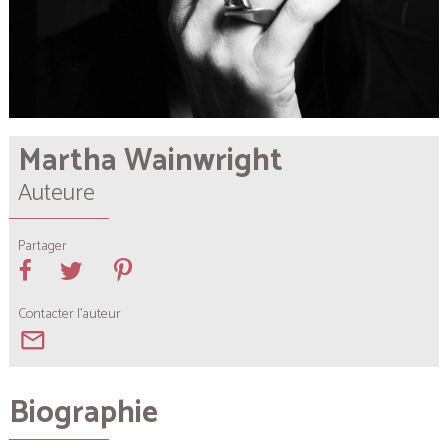
Martha Wainwright
Auteure
Partager
Contacter l'auteur
mail_outline
Biographie