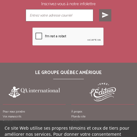
Inscrivez-vous à notre infolettre
send
LE GROUPE QUÉBEC AMÉRIQUE
Pour nous joindre
À propos
Vos manuscrits
Plan du site
Emplois
Crédits
Remerciements
Ce site Web utilise ses propres témoins et ceux de tiers pour
améliorer nos services. Pour donner votre consentement