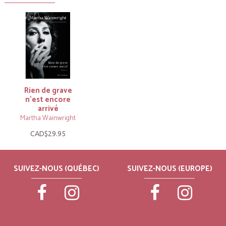
Rien de grave
n’est encore
arrivé
Martha Wainwright
CAD$29.95
SUIVEZ-NOUS (QUÉBEC)
SUIVEZ-NOUS (EUROPE)